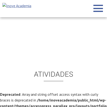
ATIVIDADES
Deprecated
: Array and string offset access syntax with curly
braces is deprecated in
/home/inoveacademia/public_html/wp-
content/themes/accesspress_parallax_pro/layouts/portfolio